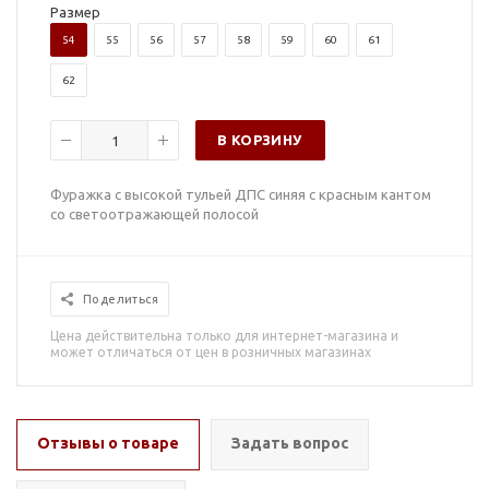
Размер
54
55
56
57
58
59
60
61
62
В КОРЗИНУ
Фуражка с высокой тульей ДПС синяя с красным кантом
со светоотражающей полосой
Поделиться
Цена действительна только для интернет-магазина и
может отличаться от цен в розничных магазинах
Отзывы о товаре
Задать вопрос