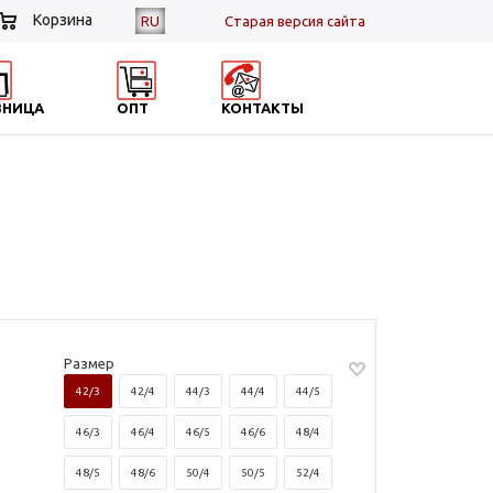
Корзина
RU
Cтарая версия сайта
ЗНИЦА
ОПТ
КОНТАКТЫ
Размер
42/3
42/4
44/3
44/4
44/5
46/3
46/4
46/5
46/6
48/4
48/5
48/6
50/4
50/5
52/4