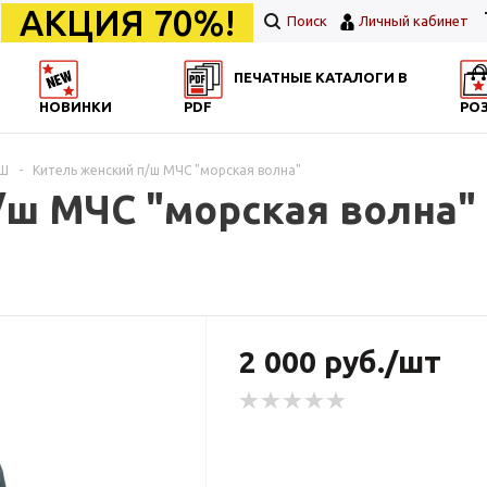
АКЦИЯ 70%!
Поиск
Личный кабинет
ПЕЧАТНЫЕ КАТАЛОГИ В
НОВИНКИ
PDF
РО
/Ш
-
Китель женский п/ш МЧС "морская волна"
/ш МЧС "морская волна"
2 000 руб./шт