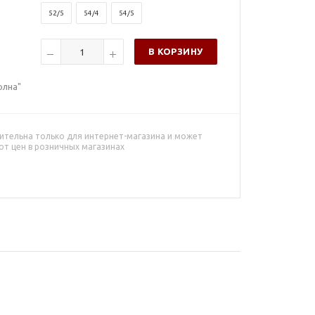
52/5
54/4
54/5
В КОРЗИНУ
олна"
ительна только для интернет-магазина и может
от цен в розничных магазинах