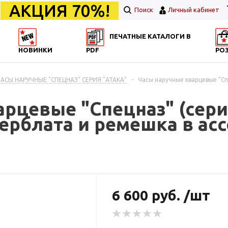
АКЦИЯ 70%!
Поиск
Личный кабинет
ПЕЧАТНЫЕ КАТАЛОГИ В
НОВИНКИ
PDF
РО
ЧАСЫ НАРУЧНЫЕ "СПЕЦНАЗ" СЕРИЯ "АТАКА"
-
Часы наручные кварцевые "Сп
рцевые "Спецназ" (сери
ерблата и ремешка в ас
6 600 руб. /шт