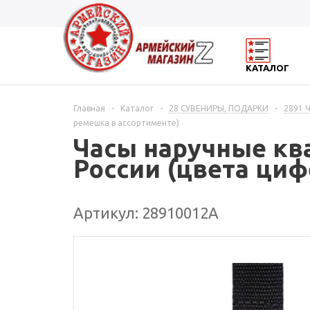
КАТАЛОГ
Главная
-
Каталог
-
28 СУВЕНИРЫ, ПОДАРКИ
-
2891 
ремешка в ассортименте)
Часы наручные ква
России (цвета циф
Артикул: 28910012А