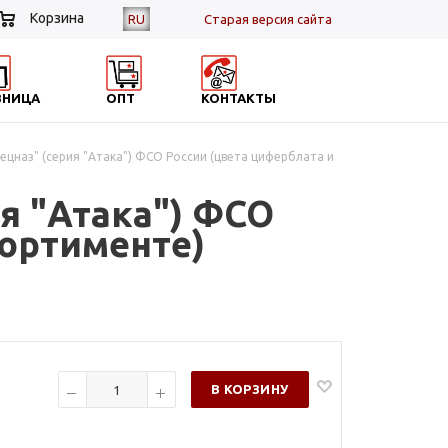
Корзина
RU
Cтарая версия сайта
ЗНИЦА
ОПТ
КОНТАКТЫ
ецназ" (серия "Атака") ФСО России (цвета циферблата и
я "Атака") ФСО
сортименте)
В КОРЗИНУ