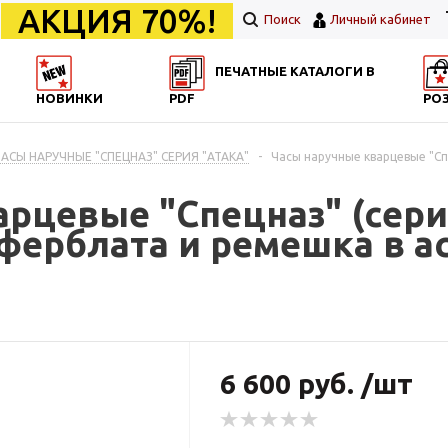
АКЦИЯ 70%!
Поиск
Личный кабинет
ПЕЧАТНЫЕ КАТАЛОГИ В
НОВИНКИ
PDF
РО
ЧАСЫ НАРУЧНЫЕ "СПЕЦНАЗ" СЕРИЯ "АТАКА"
-
Часы наручные кварцевые "Сп
арцевые "Спецназ" (сери
ферблата и ремешка в а
6 600 руб. /шт