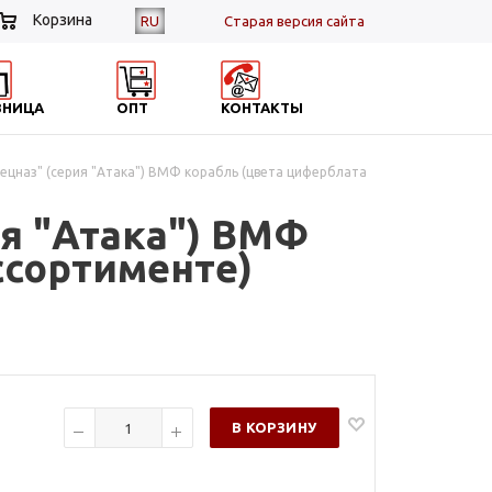
Корзина
RU
Cтарая версия сайта
ЗНИЦА
ОПТ
КОНТАКТЫ
ецназ" (серия "Атака") ВМФ корабль (цвета циферблата
я "Атака") ВМФ
ссортименте)
В КОРЗИНУ