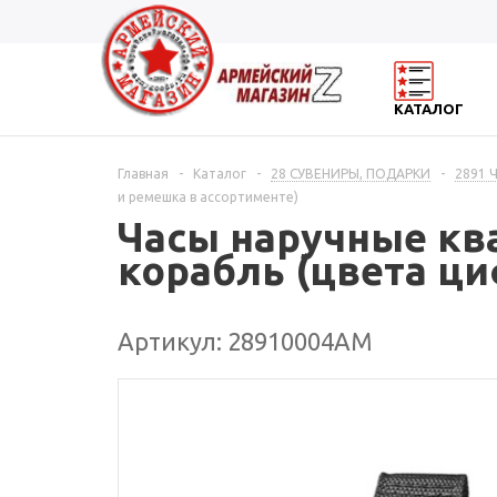
КАТАЛОГ
Главная
-
Каталог
-
28 СУВЕНИРЫ, ПОДАРКИ
-
2891 
и ремешка в ассортименте)
Часы наручные кв
корабль (цвета ци
Артикул: 28910004АМ