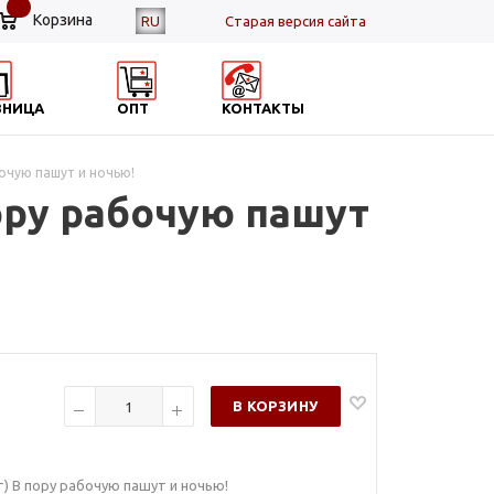
Корзина
RU
Cтарая версия сайта
ЗНИЦА
ОПТ
КОНТАКТЫ
бочую пашут и ночью!
ору рабочую пашут
В КОРЗИНУ
) В пору рабочую пашут и ночью!