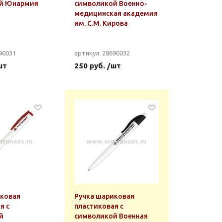
й Юнармия
символикой Военно-
медицинская академия
им. С.М. Кирова
90031
артикул: 28690032
шт
250 руб. /шт
иковая
Ручка шариковая
я с
пластиковая с
й
символикой Военная