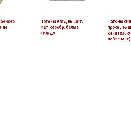
Крейсер
Погоны РЖД вышит.
Погоны сини
т на
мет. серебр. белые
просв., выш
«РЖД»
канителью 
лейтенант)