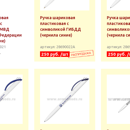
овая
Ручка шариковая
Ручка шар
с
пластиковая с
пластикова
 МВД
символикой ГИБДД
символико
Федерации
(чернила синие)
(чернила с
ие)
0021
артикул: 28690022А
артикул: 28
т
250 руб. /шт
250 руб. 