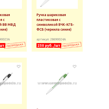
иковая
Ручка шариковая
я с
пластиковая с
й ВВ МВД
символикой ВЧК-КГБ-
иние)
ФСБ (чернила синие)
690023А
артикул: 28690024А
/шт
250 руб. /шт