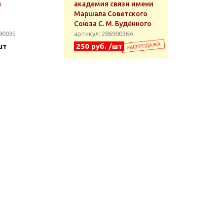
я
академия связи имени
Маршала Советского
Союза С. М. Будённого
90035
артикул: 28690036А
шт
250 руб. /шт