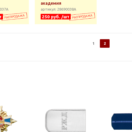
академия
0037А
артикул: 28690038А
т
250 руб. /шт
1
2