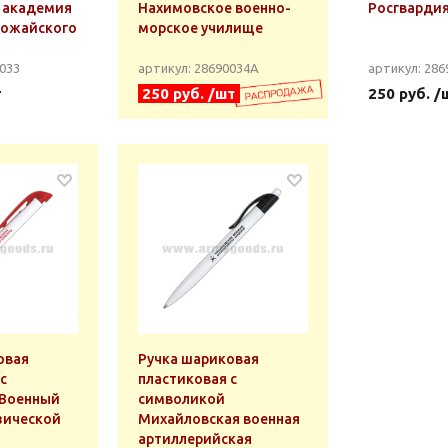
 академия
Нахимовское военно-
Росгварди
Можайского
морское училище
0033
артикул: 28690034А
артикул: 286
т
250 руб. /шт
250 руб. /
овая
Ручка шариковая
с
пластиковая с
 Военный
символикой
зической
Михайловская военная
артиллерийская