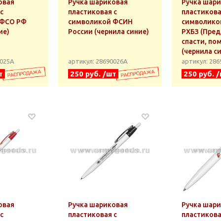
овая
Ручка шариковая
Ручка шар
с
пластиковая с
пластикова
 ФСО РФ
символикой ФСИН
символико
ие)
России (чернила синие)
РХБЗ (Пред
спасти, пом
(чернила с
0025А
артикул: 28690026А
артикул: 28
т
250 руб. /шт
250 руб. 
овая
Ручка шариковая
Ручка шар
с
пластиковая с
пластикова