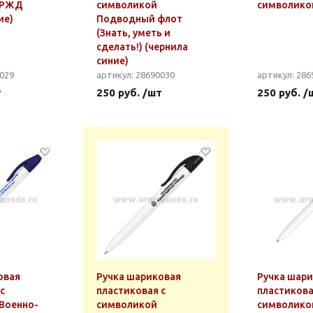
 РЖД
символикой
символико
ие)
Подводный флот
(Знать, уметь и
сделать!) (чернила
синие)
0029
артикул: 28690030
артикул: 286
т
250 руб. /шт
250 руб. /
овая
Ручка шариковая
Ручка шар
с
пластиковая с
пластикова
Военно-
символикой
символико