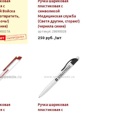
иковая
Ручка шариковая
я с
пластиковая с
й Войска
символикой
отвратить,
Медицинская служба
очь!)
(Светя другим, сгораю!)
иние)
(чернила синие)
690027А
артикул: 28690028
/шт
250 руб. /шт
иковая
Ручка шариковая
я с
пластиковая с