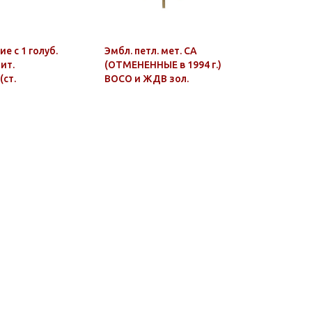
е с 1 голуб.
Эмбл. петл. мет. СА
Значок м
ит.
(ОТМЕНЕННЫЕ в 1994 г.)
"Бриз" (
(ст.
ВОСО и ЖДВ зол.
морских 
2012