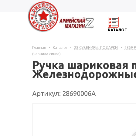
КАТАЛОГ
Главная
-
Каталог
-
28 СУВЕНИРЫ, ПОДАРКИ
-
2869
(чернила синие)
Ручка шариковая 
Железнодорожные 
Артикул: 28690006А