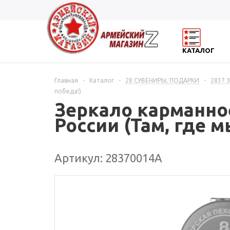
КАТАЛОГ
Главная
-
Каталог
-
28 СУВЕНИРЫ, ПОДАРКИ
-
2837 
победа!)
Зеркало карманно
России (Там, где м
Артикул: 28370014А