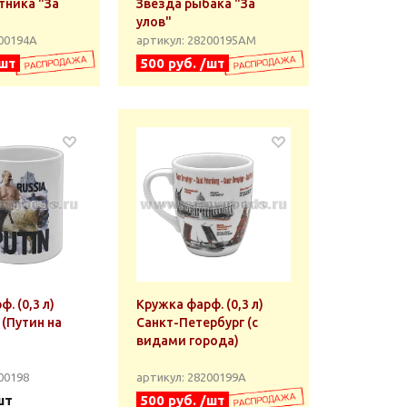
тника "За
Звезда рыбака "За
улов"
200194А
артикул: 28200195АМ
/шт
500 руб. /шт
. (0,3 л)
Кружка фарф. (0,3 л)
n (Путин на
Санкт-Петербург (с
видами города)
00198
артикул: 28200199А
шт
500 руб. /шт