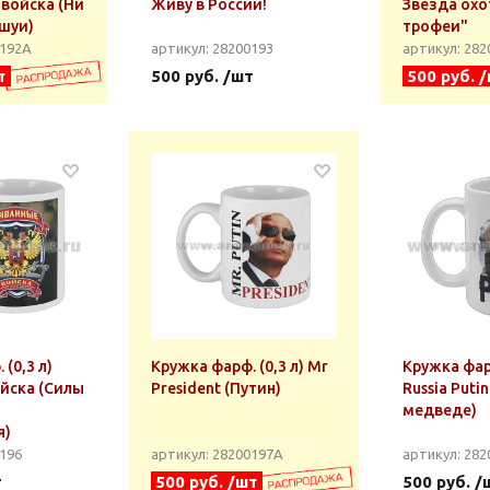
войска (Ни
Живу в России!
Звезда охо
ешуи)
трофеи"
0192А
артикул: 28200193
артикул: 28
т
500 руб. /шт
500 руб. 
(0,3 л)
Кружка фарф. (0,3 л) Mr
Кружка фарф
йска (Силы
President (Путин)
Russia Puti
медведе)
я)
0196
артикул: 28200197А
артикул: 282
т
500 руб. /шт
500 руб. /