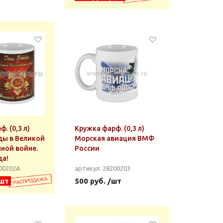
. (0,3 л)
Кружка фарф. (0,3 л)
ды в Великой
Морская авиация ВМФ
ной войне.
России
да!
200202А
артикул: 28200203
/шт
500 руб. /шт