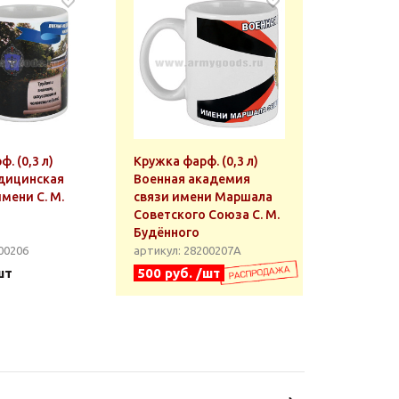
. (0,3 л)
Кружка фарф. (0,3 л)
дицинская
Военная академия
мени С. М.
связи имени Маршала
Советского Союза С. М.
Будённого
00206
артикул: 28200207А
шт
500 руб. /шт