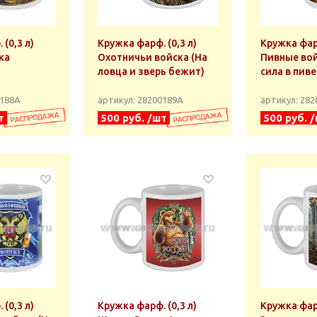
(0,3 л)
Кружка фарф. (0,3 л)
Кружка фарф
ка
Охотничьи войска (На
Пивные вой
ловца и зверь бежит)
сила в пиве
0188А
артикул: 28200189А
артикул: 28
т
500 руб. /шт
500 руб. 
(0,3 л)
Кружка фарф. (0,3 л)
Кружка фарф