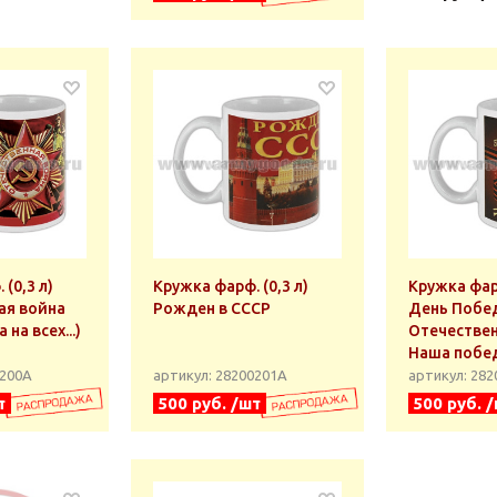
(0,3 л)
Кружка фарф. (0,3 л)
Кружка фарф
ая война
Рожден в СССР
День Побе
на всех...)
Отечествен
Наша побе
0200А
артикул: 28200201А
артикул: 28
т
500 руб. /шт
500 руб. 