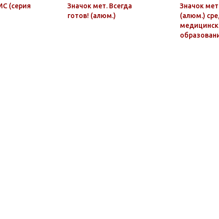
МС (серия
Значок мет. Всегда
Значок мет
готов! (алюм.)
(алюм.) ср
медицинск
образован