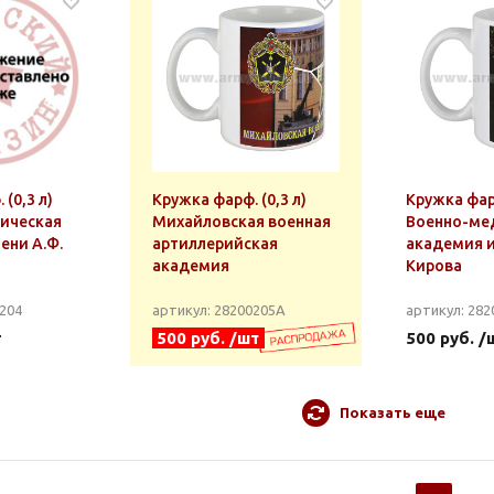
(0,3 л)
Кружка фарф. (0,3 л)
Кружка фарф
ическая
Михайловская военная
Военно-ме
ени А.Ф.
артиллерийская
академия и
академия
Кирова
0204
артикул: 28200205А
артикул: 282
т
500 руб. /шт
500 руб. /
Показать еще