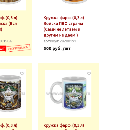
. (0,3 л)
Кружка фарф. (0,3 л)
ска (Вся
Войска ПВО страны
!)
(Сами не летаем и
другим не даем!)
200190А
артикул: 28200191
/шт
500 руб. /шт
. (0,3 л)
Кружка фарф. (0,3 л)