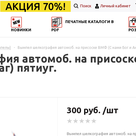
АКЦИЯ 70%!
Поиск
Личный кабинет
ПЕЧАТНЫЕ КАТАЛОГИ В
НОВИНКИ
PDF
РО
мпелы)
-
Вымпел шелкография автомоб. на присоске ВМФ (С нами Бог и Ан
ия автомоб. на присоск
г) пятиуг.
300 руб. /шт
Вымпел шелкография автомоб. на пр