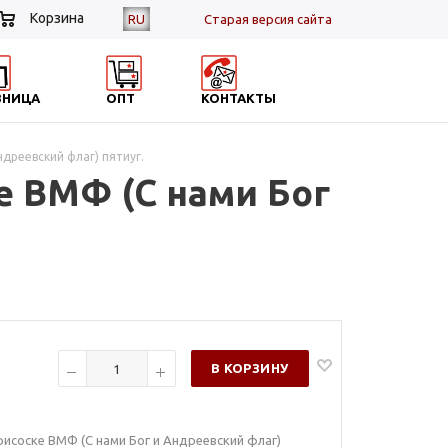
Корзина
RU
Cтарая версия сайта
ЗНИЦА
ОПТ
КОНТАКТЫ
дреевский флаг) пятиуг.
е ВМФ (С нами Бог
В КОРЗИНУ
исоске ВМФ (С нами Бог и Андреевский флаг)