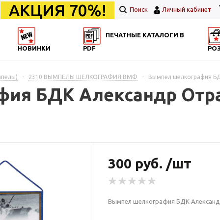
АКЦИЯ 70%!
Поиск
Личный кабинет
ПЕЧАТНЫЕ КАТАЛОГИ В
НОВИНКИ
PDF
РО
мпелы)
-
2310 ВЫМПЕЛЫ ШЕЛКОГРАФИЯ ВМФ
-
Вымпел шелкография БД
фия БДК Александр Отр
300 руб. /шт
Вымпел шелкография БДК Александ