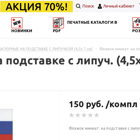
АКЦИЯ 70%!
Поиск
Личный кабинет
ПЕЧАТНЫЕ КАТАЛОГИ В
НОВИНКИ
PDF
РО
ТЮРНЫЕ НА ПОДСТАВКЕ С ЛИПУЧКОЙ (4,5х 7 см)
-
Флажок миниат. на под
подставке с липуч. (4,5
150 руб. /компл
Флажок миниат. на подставке с липуч