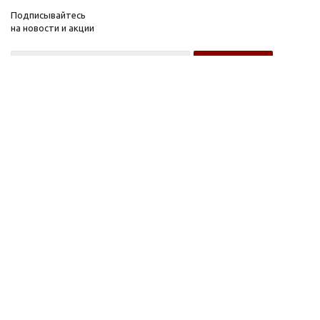
Подписывайтесь
на новости и акции
Оптовому покупателю
Розничному покупателю
Компания
Информация
О компании
FAQ