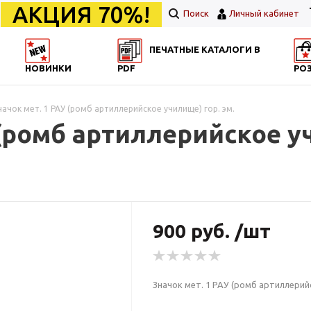
АКЦИЯ 70%!
Поиск
Личный кабинет
ПЕЧАТНЫЕ КАТАЛОГИ В
НОВИНКИ
PDF
РО
начок мет. 1 РАУ (ромб артиллерийское училище) гор. эм.
 (ромб артиллерийское уч
900 руб. /шт
Значок мет. 1 РАУ (ромб артиллерийс