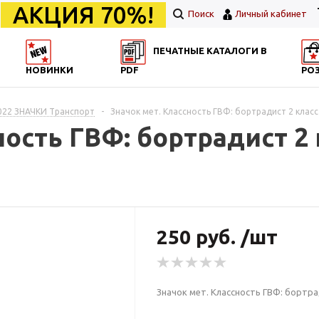
АКЦИЯ 70%!
Поиск
Личный кабинет
ПЕЧАТНЫЕ КАТАЛОГИ В
НОВИНКИ
PDF
РО
022 ЗНАЧКИ Транспорт
-
Значок мет. Классность ГВФ: бортрадист 2 класс
ность ГВФ: бортрадист 2 
250 руб. /шт
Значок мет. Классность ГВФ: бортра