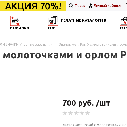
АКЦИЯ 70%!
Поиск
Личный кабинет
ПЕЧАТНЫЕ КАТАЛОГИ В
НОВИНКИ
PDF
РО
014 ЗНАЧКИ Учебные заведения
-
Значок мет. Ромб с молоточками и орлом
с молоточками и орлом 
700 руб. /шт
Значок мет. Ромб с молоточками и ор