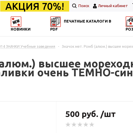
АКЦИЯ 70%!
Поиск
Личный кабинет
ПЕЧАТНЫЕ КАТАЛОГИ В
НОВИНКИ
PDF
РО
014 ЗНАЧКИ Учебные заведения
-
Значок мет. Ромб (алюм.) высшее морех
 (алюм.) высшее мореход
заливки очень ТЕМНО-син
500 руб. /шт