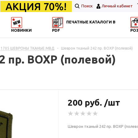
АКЦИЯ 70%!
Поиск
Личный кабинет
ПЕЧАТНЫЕ КАТАЛОГИ В
НОВИНКИ
PDF
РО
1705 ШЕВРОНЫ ТКАНЫЕ МВД
-
Шеврон тканый 242 пр. ВОХР (полевой)
 пр. ВОХР (полевой)
200 руб. /шт
Шеврон тканый 242 пр. ВОХР (полев