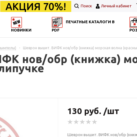
АКЦИЯ 70%!
Поиск
Личный кабинет
ПЕЧАТНЫЕ КАТАЛОГИ В
НОВИНКИ
PDF
РО
вымпелы)
-
Шеврон вышит. ВИФК нов/обр (книжка) морская волна (красный
ФК нов/обр (книжка) мо
 липучке
130 руб. /шт
Шеврон вышит. ВИФК нов/обр (книжк