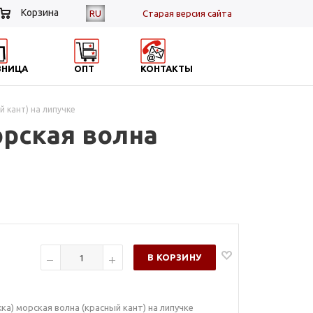
Корзина
RU
Cтарая версия сайта
ЗНИЦА
ОПТ
КОНТАКТЫ
 кант) на липучке
рская волна
В КОРЗИНУ
а) морская волна (красный кант) на липучке