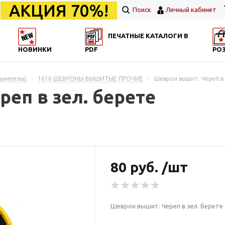
АКЦИЯ 70%!
Поиск
Личный кабинет
ПЕЧАТНЫЕ КАТАЛОГИ В
НОВИНКИ
PDF
РО
вымпелы)
-
1616 ШЕВРОНЫ ВЫШИТЫЕ ПРОЧИЕ
-
Шеврон вышит. Череп в 
еп в зел. берете
80 руб. /шт
Шеврон вышит. Череп в зел. берете