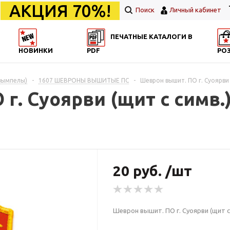
АКЦИЯ 70%!
Поиск
Личный кабинет
ПЕЧАТНЫЕ КАТАЛОГИ В
НОВИНКИ
PDF
РО
вымпелы)
-
1607 ШЕВРОНЫ ВЫШИТЫЕ ПС
-
Шеврон вышит. ПО г. Суоярви 
г. Суоярви (щит с симв.
20 руб. /шт
Шеврон вышит. ПО г. Суоярви (щит с