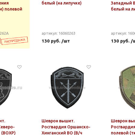
ения
белый (на липучке)
Западный В
и) полевой
белый на л
0262А
артикул: 16060263
артикул: 160
130 руб. /шт
130 руб. /
ит.
Шеврон вышит.
Шеврон вы
Северо-
Росгвардия Оршанско-
Росгвардия
 (ВОХР)
Хинганский ВО (В/ч
полевой (тк