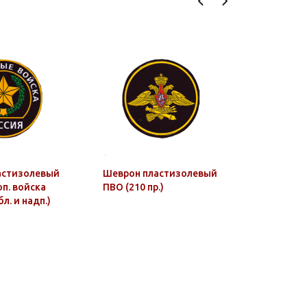
астизолевый
Шеврон пластизолевый
Шеврон п
оп. войска
ПВО (210 пр.)
В.ч. №… 
бл. и надп.)
войск