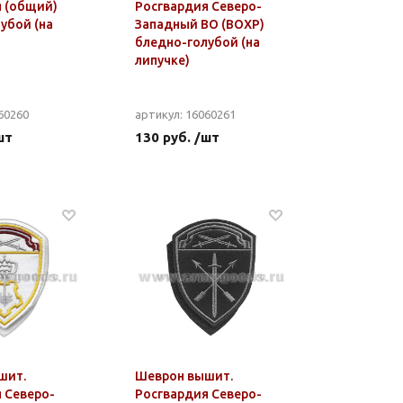
 (общий)
Росгвардия Северо-
убой (на
Западный ВО (ВОХР)
бледно-голубой (на
липучке)
60260
артикул: 16060261
шт
130 руб. /шт
шит.
Шеврон вышит.
 Северо-
Росгвардия Северо-