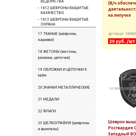
ВЕДОМСТВА
(В/ч обеспеч
1612 ШЕВРОНЫ ВЫШИТЫЕ
деятельност
КАЗАЧЕСТВО
на липучке
1613 ШЕВРОНЫ ВЫШИТЫЕ
ОХРАНА
1614 ШЕВРОНЫ ВЫШИТЫЕ
артикул: 1606
17 ТКАНЫЕ (шевроны,
УЧЕБНЫЕ ЗАВЕДЕНИЯ
нашивки)
20 руб. /шт
1615 КУРСОВКИ ВЫШИТЫЕ
1616 ШЕВРОНЫ ВЫШИТЫЕ
18 ЖЕТОНЫ (жетоны,
ПРОЧИЕ
резинки, цепочки)
1617 ШЕВРОНЫ ВЫШИТЫЕ
СНГ
19 ОБЛОЖКИ И ЦЕПОЧКИ К
1618 НАШИВКИ НА ГРУДЬ
НИМ
ВЫШИТЫЕ ГРУППЫ КРОВИ
1619 НАШИВКИ НА ГРУДЬ
20 ЗНАЧКИ МЕТАЛЛИЧЕСКИЕ
ВЫШИТЫЕ ВС
1620 НАШИВКИ НА ГРУДЬ
21 МЕДАЛИ
ВЫШИТЫЕ ПС
1621 НАШИВКИ НА ГРУДЬ
22 ФЛАГИ
ВЫШИТЫЕ ВМФ
1622 НАШИВКИ НА ГРУДЬ
Шеврон выш
23 ШЕЛКОГРАФИЯ (шевроны
ВЫШИТЫЕ МВД
Росгвардия 
и вымпелы)
1623 НАШИВКИ НА ГРУДЬ
Западный ВО
ВЫШИТЫЕ ВВ