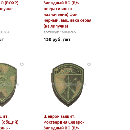
О (ВОХР)
Западный ВО (В/ч
ипучке
оперативного
назначения) фон
черный, вышивка серая
(на липучке)
60264
артикул: 16060265
шт
130 руб. /шт
шит.
Шеврон вышит.
 (общий)
Росгвардия Северо-
ань -
Западный ВО (В/ч