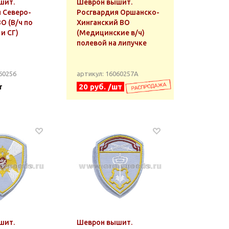
шит.
Шеврон вышит.
 Северо-
Росгвардия Оршанско-
О (В/ч по
Хинганский ВО
и СГ)
(Медицинские в/ч)
полевой на липучке
60256
артикул: 16060257А
т
20 руб. /шт
шит.
Шеврон вышит.