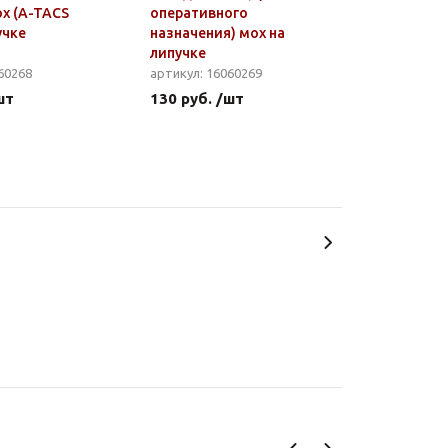
х (A-TACS
оперативного
учке
назначения) мох на
липучке
60268
артикул: 16060269
шт
130 руб. /шт