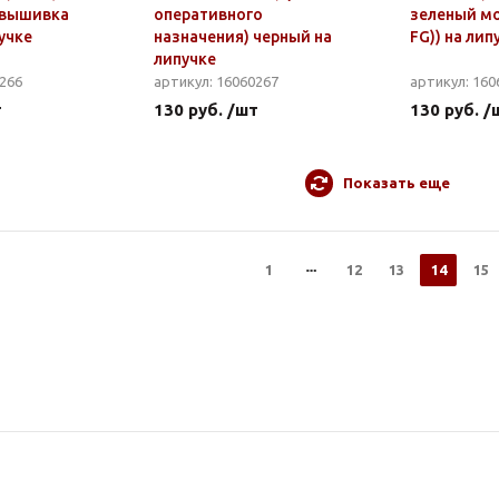
 вышивка
оперативного
зеленый мо
пучке
назначения) черный на
FG)) на лип
липучке
0266
артикул: 16060267
артикул: 160
т
130 руб. /шт
130 руб. /
Показать еще
1
12
13
14
15