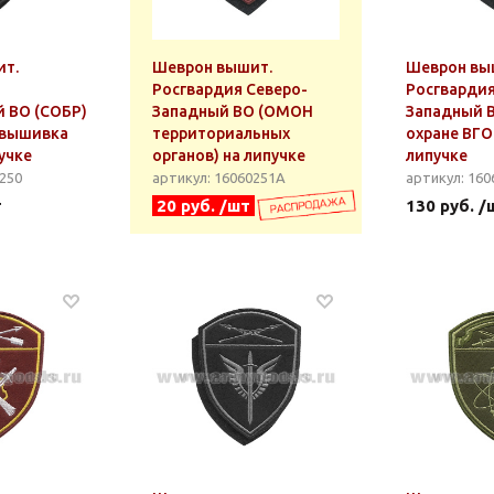
ит.
Шеврон вышит.
Шеврон вы
Росгвардия Северо-
Росгвардия
 ВО (СОБР)
Западный ВО (ОМОН
Западный В
 вышивка
территориальных
охране ВГО 
пучке
органов) на липучке
липучке
0250
артикул: 16060251А
артикул: 160
т
20 руб. /шт
130 руб. /