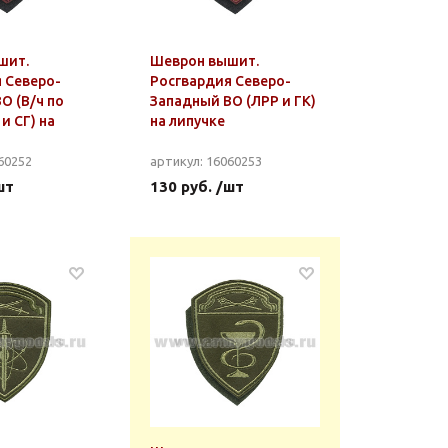
шит.
Шеврон вышит.
 Северо-
Росгвардия Северо-
О (В/ч по
Западный ВО (ЛРР и ГК)
и СГ) на
на липучке
60252
артикул: 16060253
шт
130 руб. /шт