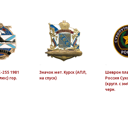
К-255 1981
Значок мет. Курск (АПЛ,
Шеврон пл
люс) гор.
на спуск)
Россия Сух
(кругл. с эм
черн.