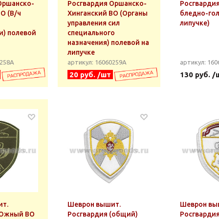
Оршанско-
Росгвардия Оршанско-
Росгвардия
О (В/ч
Хинганский ВО (Органы
бледно-гол
управления сил
липучке)
и) полевой
специального
назначения) полевой на
липучке
0258А
артикул: 16060259А
артикул: 160
20 руб. /шт
130 руб. /
ит.
Шеврон вышит.
Шеврон вы
 Южный ВО
Росгвардия (общий)
Росгвардия