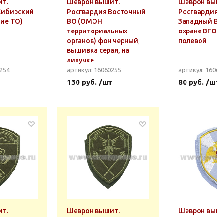
ит.
Шеврон вышит.
Шеврон вы
Сибирский
Росгвардия Восточный
Росгвардия
ние ТО)
ВО (ОМОН
Западный В
территориальных
охране ВГО 
органов) фон черный,
полевой
вышивка серая, на
липучке
0254
артикул: 16060255
артикул: 160
130 руб. /шт
80 руб. /ш
ит.
Шеврон вышит.
Шеврон вы