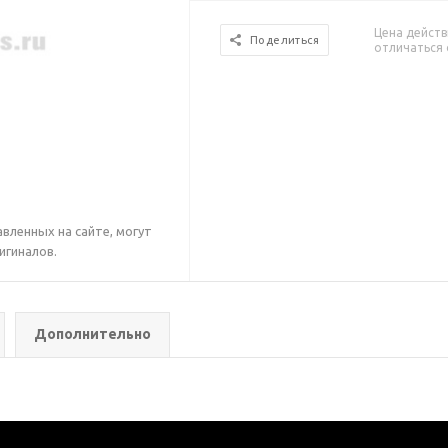
Цена действ
Поделиться
отличаться 
вленных на сайте, могут
игиналов.
Дополнительно