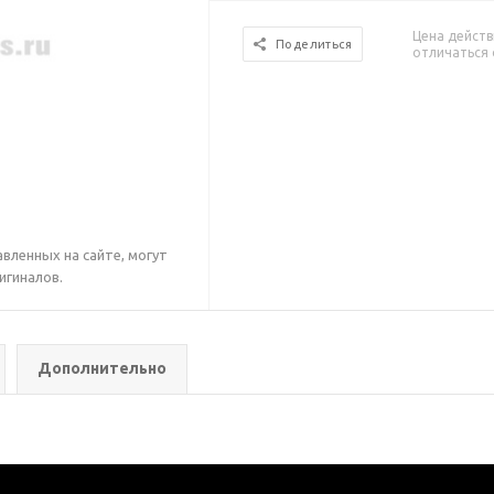
Цена действ
Поделиться
отличаться 
вленных на сайте, могут
игиналов.
Дополнительно