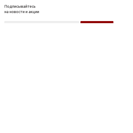
Подписывайтесь
на новости и акции
Оптовому покупателю
Розничному покупателю
Компания
Информация
О компании
FAQ