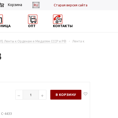
Корзина
RU
Cтарая версия сайта
ЗНИЦА
ОПТ
КОНТАКТЫ
(Л) Ленты к Орденам и Медалям СССР и РФ
-
Лента к
3
В КОРЗИНУ
 С-4433