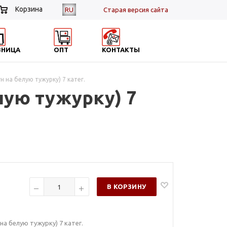
Корзина
RU
Cтарая версия сайта
ЗНИЦА
ОПТ
КОНТАКТЫ
ун на белую тужурку) 7 катег.
елую тужурку) 7
В КОРЗИНУ
 на белую тужурку) 7 катег.