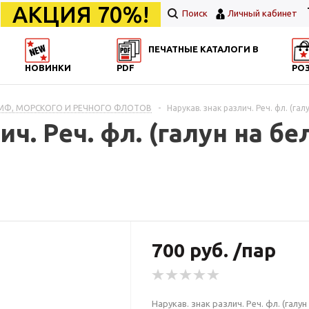
АКЦИЯ 70%!
Поиск
Личный кабинет
ПЕЧАТНЫЕ КАТАЛОГИ В
НОВИНКИ
PDF
РО
ВМФ, МОРСКОГО И РЕЧНОГО ФЛОТОВ
-
Нарукав. знак различ. Реч. фл. (гал
ич. Реч. фл. (галун на б
700 руб. /пар
Нарукав. знак различ. Реч. фл. (галун