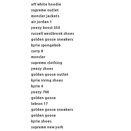
off white hoodie
supreme outlet
moncler jackets
air jordan 1
yeezy boost 350
russell westbrook shoes
golden goose sneakers
kyrie spongebob
curry 8
moncler
supreme clothing
yeezy shoes
golden goose outlet
kyrie irving shoes
kyrie 4
yeezy 700
golden goose
lebron 17
golden goose sneakers
golden goose
kyrie shoes
supreme new york