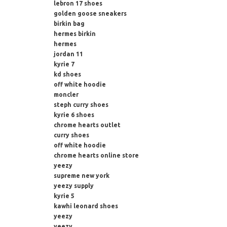
lebron 17 shoes
golden goose sneakers
birkin bag
hermes birkin
hermes
jordan 11
kyrie 7
kd shoes
off white hoodie
moncler
steph curry shoes
kyrie 6 shoes
chrome hearts outlet
curry shoes
off white hoodie
chrome hearts online store
yeezy
supreme new york
yeezy supply
kyrie 5
kawhi leonard shoes
yeezy
yeezy