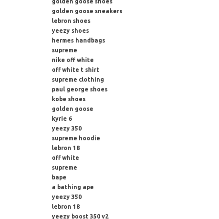
golden goose shoes
golden goose sneakers
lebron shoes
yeezy shoes
hermes handbags
supreme
nike off white
off white t shirt
supreme clothing
paul george shoes
kobe shoes
golden goose
kyrie 6
yeezy 350
supreme hoodie
lebron 18
off white
supreme
bape
a bathing ape
yeezy 350
lebron 18
yeezy boost 350 v2