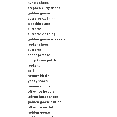
kyrie 5 shoes
stephen curry shoes
golden goose
supreme clothing
a bathing ape
supreme
supreme clothing
golden goose sneakers
jordan shoes
supreme
cheap jordans
curry 7 sour patch
jordans
pg 1
hermes birkin
yeezy shoes
hermes online
off white hoodie
lebron james shoes
golden goose outlet
off white outlet
golden goose