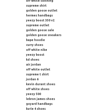
off white clothing
supreme shirt
golden goose outlet
hermes handbags
yeezy boost 350 v2
supreme outlet
golden goose sale
golden goose sneakers
bape hoodie
curry shoes
off white nike
yeezy boost
kd shoes
air jordan
off white outlet
supreme t shirt
jordan 6
kevin durant shoes
off white shoes
yeezy 500
lebron james shoes
goyard handbags
kyrie 4 shoes