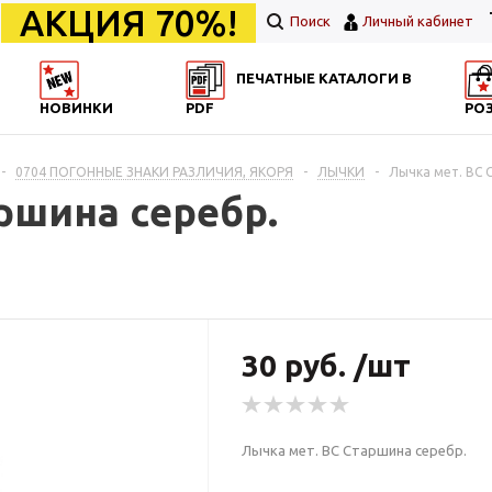
АКЦИЯ 70%!
Поиск
Личный кабинет
ПЕЧАТНЫЕ КАТАЛОГИ В
НОВИНКИ
PDF
РО
-
0704 ПОГОННЫЕ ЗНАКИ РАЗЛИЧИЯ, ЯКОРЯ
-
ЛЫЧКИ
-
Лычка мет. ВС 
ршина серебр.
30 руб. /шт
Лычка мет. ВС Старшина серебр.