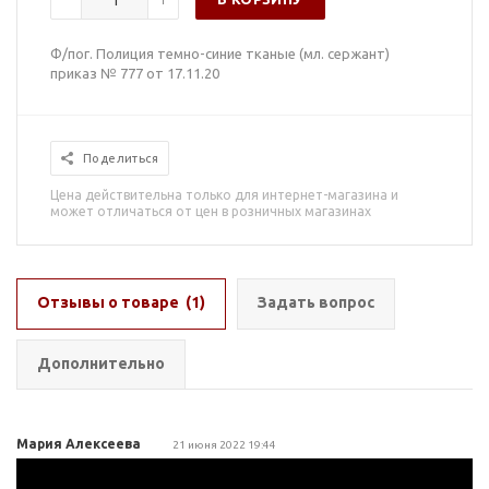
Ф/пог. Полиция темно-синие тканые (мл. сержант)
приказ № 777 от 17.11.20
Поделиться
Цена действительна только для интернет-магазина и
может отличаться от цен в розничных магазинах
Отзывы о товаре
(1)
Задать вопрос
Дополнительно
Мария Алексеева
21 июня 2022 19:44