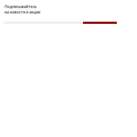
Подписывайтесь
на новости и акции
Оптовому покупателю
Розничному покупателю
Компания
Информация
О компании
FAQ