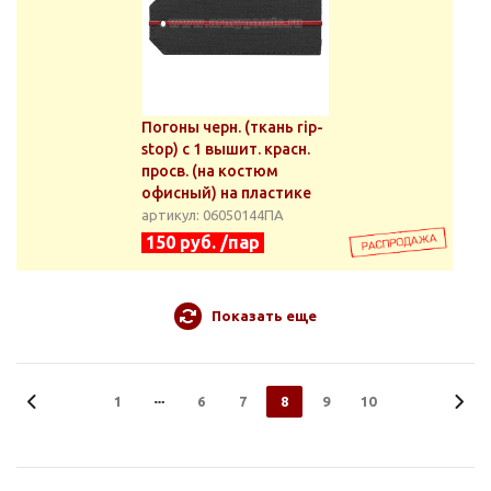
Погоны черн. (ткань rip-
stop) с 1 вышит. красн.
просв. (на костюм
офисный) на пластике
артикул: 06050144ПА
150 руб. /пар
Показать еще
1
6
7
8
9
10