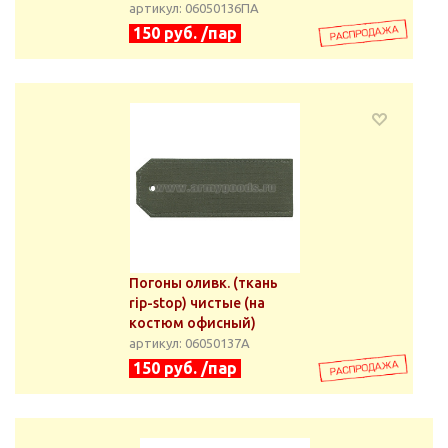
артикул: 06050136ПА
150 руб. /пар
Погоны оливк. (ткань
rip-stop) чистые (на
костюм офисный)
артикул: 06050137А
150 руб. /пар