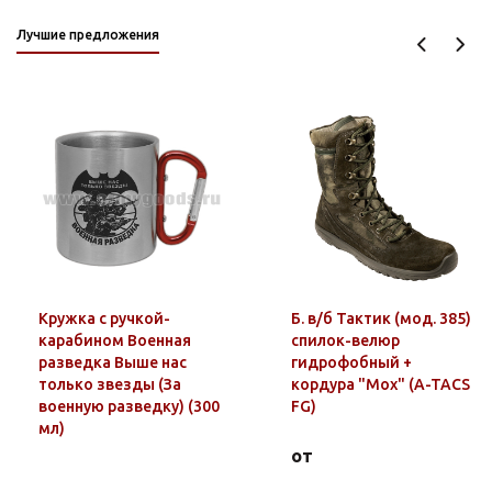
Лучшие предложения
Кружка с ручкой-
Б. в/б Тактик (мод. 385)
карабином Военная
спилок-велюр
разведка Выше нас
гидрофобный +
только звезды (За
кордура "Мох" (A-TACS
военную разведку) (300
FG)
мл)
от