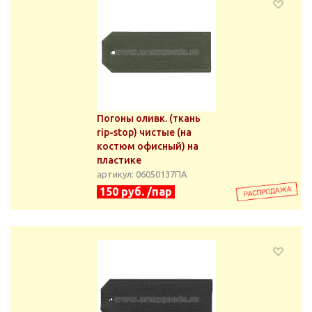
Погоны оливк. (ткань
rip-stop) чистые (на
костюм офисный) на
пластике
артикул: 06050137ПА
150 руб. /пар