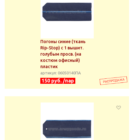
Погоны синие (ткань
Rip-Stop) с 1 вышит.
голубым просв. (на
костюм офисный)
пластик
артикул: 06050140ПА
150 руб. /пар