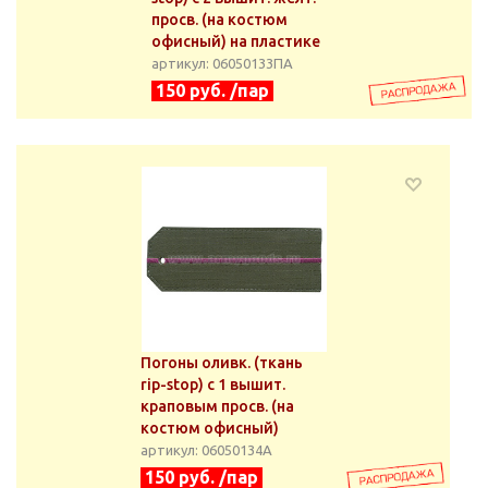
просв. (на костюм
офисный) на пластике
артикул: 06050133ПА
150 руб. /пар
Погоны оливк. (ткань
rip-stop) с 1 вышит.
краповым просв. (на
костюм офисный)
артикул: 06050134А
150 руб. /пар