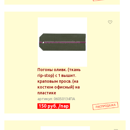
Погоны оливк. (ткань
rip-stop) с 1 вышит.
краповым просв. (на
костюм офисный) на
пластике
артикул: 06050134ПА
150 руб. /пар