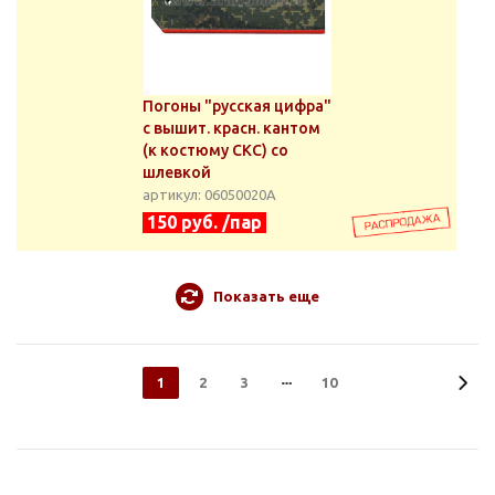
Погоны "русская цифра"
с вышит. красн. кантом
(к костюму СКС) со
шлевкой
артикул: 06050020А
150 руб. /пар
Показать еще
1
2
3
10