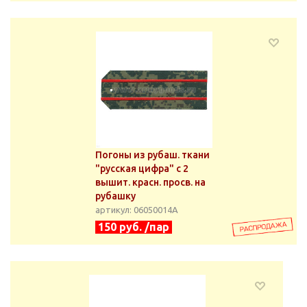
Погоны из рубаш. ткани
"русская цифра" с 2
вышит. красн. просв. на
рубашку
артикул: 06050014А
150 руб. /пар