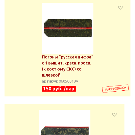
Погоны "русская цифра"
с 1 вышит. красн. просв.
(к костюму СКС) со
шлевкой
артикул: 06050019А
150 руб. /пар