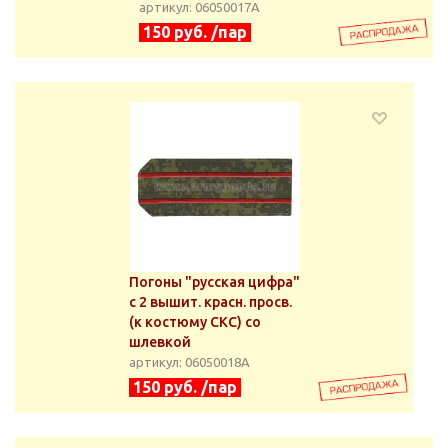
артикул: 06050017А
150 руб. /пар
Погоны "русская цифра"
с 2 вышит. красн. просв.
(к костюму СКС) со
шлевкой
артикул: 06050018А
150 руб. /пар