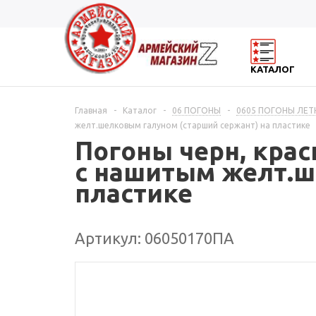
КАТАЛОГ
Главная
-
Каталог
-
06 ПОГОНЫ
-
0605 ПОГОНЫ ЛЕТ
желт.шелковым галуном (старший сержант) на пластике
Погоны черн, крас
с нашитым желт.ш
пластике
Артикул: 06050170ПА