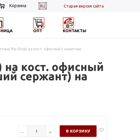
Корзина
RU
Cтарая версия сайта
ЗНИЦА
ОПТ
КОНТАКТЫ
ткань Rip-Stop) на кост. офисный с нашитым
) на кост. офисный
ий сержант) на
В КОРЗИНУ