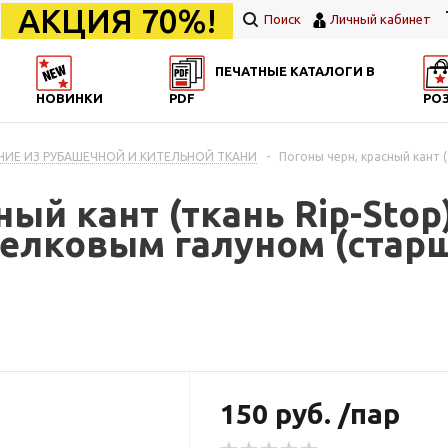
АКЦИЯ 70%!
Поиск
Личный кабинет
ПЕЧАТНЫЕ КАТАЛОГИ В
НОВИНКИ
PDF
РО
НИЕ ИЗ РУБАШЕЧНОЙ И КИТЕЛЬНОЙ ТКАНИ
-
Погоны черн, красный кант (
ный кант (ткань Rip-Stop
елковым галуном (старш
150 руб. /пар