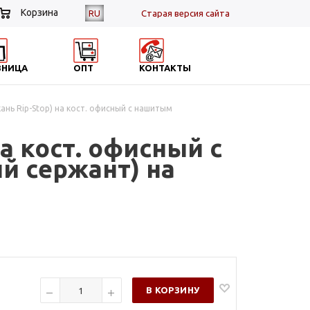
Корзина
RU
Cтарая версия сайта
ЗНИЦА
ОПТ
КОНТАКТЫ
ань Rip-Stop) на кост. офисный с нашитым
на кост. офисный с
й сержант) на
В КОРЗИНУ