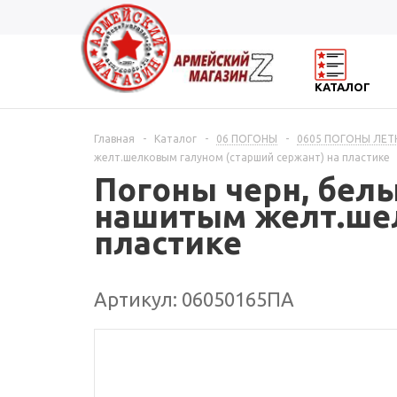
КАТАЛОГ
Главная
-
Каталог
-
06 ПОГОНЫ
-
0605 ПОГОНЫ ЛЕТ
желт.шелковым галуном (старший сержант) на пластике
Погоны черн, белый
нашитым желт.шел
пластике
Артикул: 06050165ПА