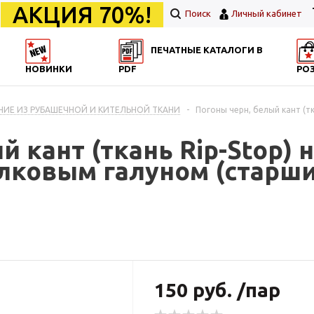
АКЦИЯ 70%!
Поиск
Личный кабинет
ПЕЧАТНЫЕ КАТАЛОГИ В
НОВИНКИ
PDF
РО
НИЕ ИЗ РУБАШЕЧНОЙ И КИТЕЛЬНОЙ ТКАНИ
-
Погоны черн, белый кант (тк
 кант (ткань Rip-Stop) 
ковым галуном (старши
150 руб. /пар