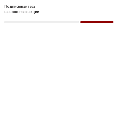
Подписывайтесь
на новости и акции
Оптовому покупателю
Розничному покупателю
Компания
Информация
О компании
FAQ