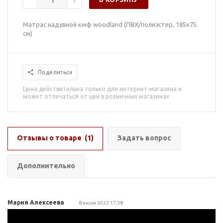
Матрас надувной кмф woodland (ПВХ/полиэстер, 185х75
см)
Поделиться
Цена действительна только для интернет-магазина и
может отличаться от цен в розничных магазинах
Отзывы о товаре
(1)
Задать вопрос
Дополнительно
Мария Алексеева
8 июня 2022 17:38