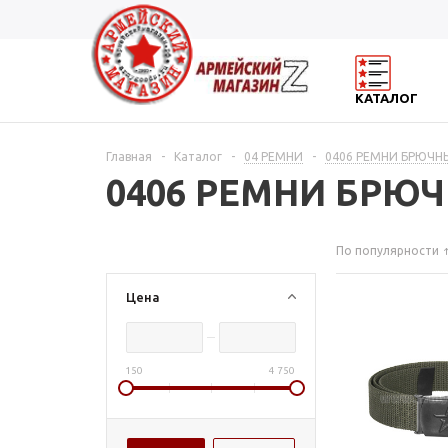
КАТАЛОГ
Главная
-
Каталог
-
04 РЕМНИ
-
0406 РЕМНИ БРЮЧН
0406 РЕМНИ БРЮ
По популярности
Цена
150
4 750