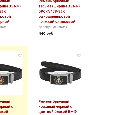
ючный
Ремень брючный
рина 35 мм)
тесьма (ширина 35 мм)
83 с
БРС-7/138-83 с
ковой
одношпеньковой
ерный
пряжкой оливковый
60030
артикул: 04060031
440 руб.
ючный
Ремень брючный
ерный с
кожаный черный с
яхой
цветной бляхой ВМФ