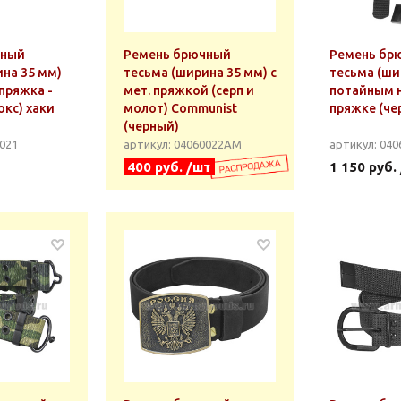
чный
Ремень брючный
Ремень бр
на 35 мм)
тесьма (ширина 35 мм) с
тесьма (ши
пряжка -
мет. пряжкой (серп и
потайным 
окс) хаки
молот) Communist
пряжке (че
(черный)
0021
артикул: 04060022АМ
артикул: 040
400 руб. /шт
1 150 руб.