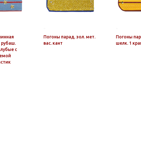
шинная
Погоны парад. зол. мет.
Погоны пар
 рубаш.
вас. кант
шелк. 1 кра
олубые с
лемой
астик