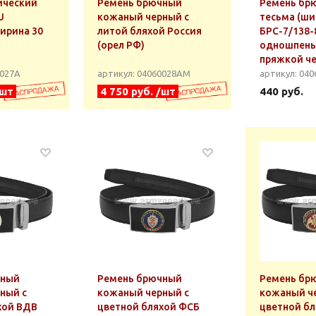
ический
Ремень брючный
Ремень бр
U
кожаный черный с
тесьма (ши
ирина 30
литой бляхой Россия
БРС-7/138-
(орел РФ)
одношпень
пряжкой ч
0027А
артикул: 04060028АМ
артикул: 040
/шт
4 750 руб. /шт
440 руб.
чный
Ремень брючный
Ремень бр
ный с
кожаный черный с
кожаный ч
хой ВДВ
цветной бляхой ФСБ
цветной бл