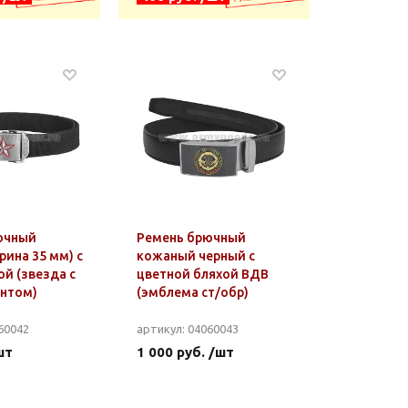
ючный
Ремень брючный
рина 35 мм) с
кожаный черный с
ой (звезда с
цветной бляхой ВДВ
антом)
(эмблема ст/обр)
60042
артикул: 04060043
шт
1 000 руб. /шт