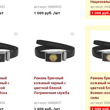
Националь
0032
артикул: 04060033
артикул: 04
шт
1 000 руб. /шт
1 000 руб
чный
Ремень брючный
Ремень бр
ный с
кожаный черный с
кожаный ч
хой
цветной бляхой
цветной бл
йска
Пограничная служба
Военно-ко
силы
0036
артикул: 04060037
артикул: 04
шт
1 000 руб. /шт
1 000 руб