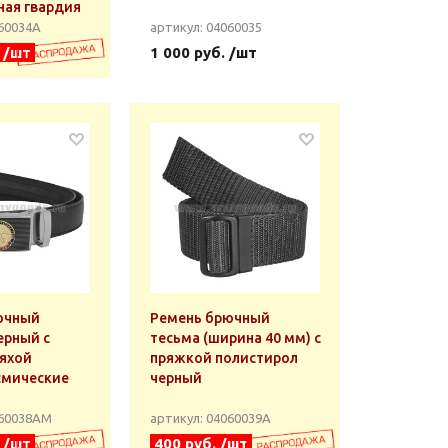
ная гвардия
060034А
артикул: 04060035
. /шт
1 000 руб. /шт
ючный
Ремень брючный
ерный с
тесьма (ширина 40 мм) с
яхой
пряжкой полистирол
смические
черный
060038АМ
артикул: 04060039А
. /шт
400 руб. /шт