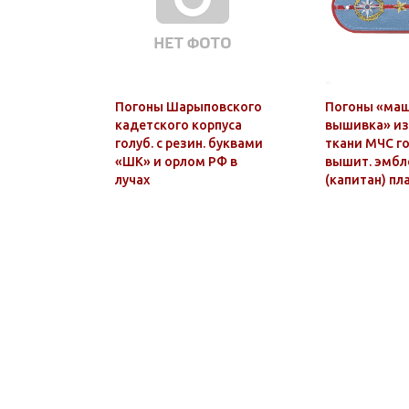
Погоны Шарыповского
Погоны «ма
кадетского корпуса
вышивка» из
голуб. с резин. буквами
ткани МЧС г
«ШК» и орлом РФ в
вышит. эмб
лучах
(капитан) пл