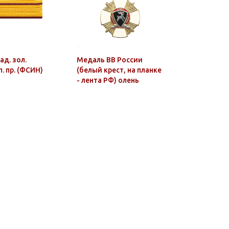
ад. зол.
Медаль ВВ России
Значок ме
п. пр. (ФСИН)
(белый крест, на планке
Подразд
- лента РФ) олень
специаль
назначен
(красн.) г