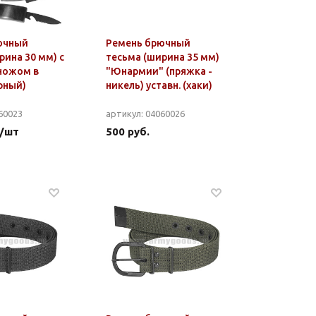
ючный
Ремень брючный
рина 30 мм) с
тесьма (ширина 35 мм)
ножом в
"Юнармии" (пряжка -
рный)
никель) уставн. (хаки)
60023
артикул: 04060026
 /шт
500 руб.