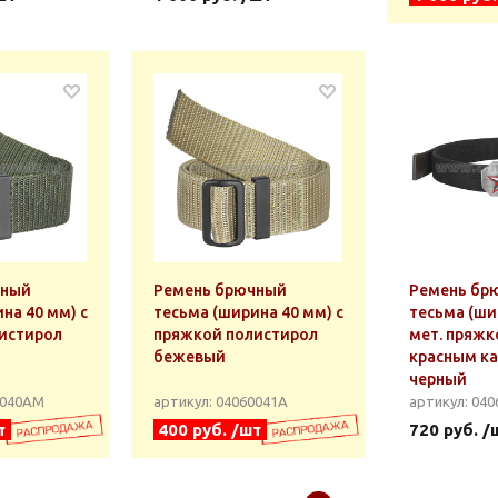
чный
Ремень брючный
Ремень бр
на 40 мм) с
тесьма (ширина 40 мм) с
тесьма (ши
истирол
пряжкой полистирол
мет. пряжк
бежевый
красным к
черный
0040АМ
артикул: 04060041А
артикул: 040
т
400 руб. /шт
720 руб. /