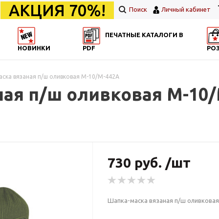
АКЦИЯ 70%!
Поиск
Личный кабинет
ПЕЧАТНЫЕ КАТАЛОГИ В
НОВИНКИ
PDF
РО
ска вязаная п/ш оливковая М-10/М-442А
ная п/ш оливковая М-10
730 руб. /шт
Шапка-маска вязаная п/ш оливкова