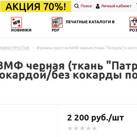
АКЦИЯ 70%!
Поиск
Личный кабинет
ПЕЧАТНЫЕ КАТАЛОГИ В
НОВИНКИ
PDF
РО
РАЖКИ ПРОСТЫЕ
-
Фуражка простая ВМФ черная (ткань "Патруль") к кос
МФ черная (ткань "Патр
кокардой/без кокарды п
2 200 руб./шт