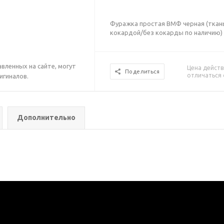
Фуражка простая ВМФ черная (ткань
кокардой/без кокарды по наличию)
вленных на сайте, могут
Цена действ
Поделиться
отличаться 
игиналов.
Дополнительно