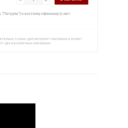
 "Патруль") к костюму офисному (с мет.
ительна только для интернет-магазина и может
от цен в розничных магазинах