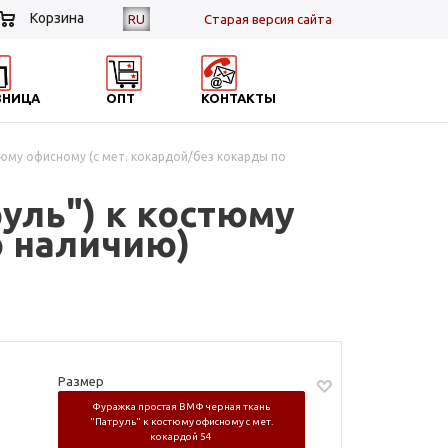
Корзина
RU
Cтарая версия сайта
ЗНИЦА
ОПТ
КОНТАКТЫ
тюму офисному (с мет. кокардой/без кокарды по
уль") к костюму
о наличию)
Размер
Фуражка простая ВМФ черная ткань
"Патруль" к костюму офисному с мет.
кокардой 54