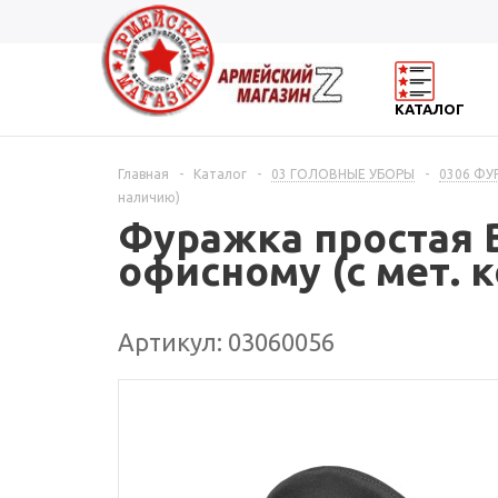
КАТАЛОГ
Главная
-
Каталог
-
03 ГОЛОВНЫЕ УБОРЫ
-
0306 ФУ
наличию)
Фуражка простая В
офисному (с мет. 
Артикул: 03060056