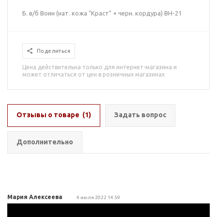
Б. в/б Воин (нат. кожа "Краст" + черн. кордура) ВН-21
Поделиться
Цена действительна только для интернет-магазина и
может отличаться от цен в розничных магазинах
Отзывы о товаре
(1)
Задать вопрос
Дополнительно
Мария Алексеева
4 июля 2022 14:59