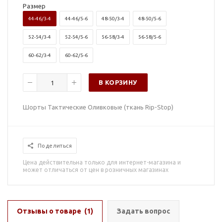
Размер
44-46/3-4
44-46/5-6
48-50/3-4
48-50/5-6
52-54/3-4
52-54/5-6
56-58/3-4
56-58/5-6
60-62/3-4
60-62/5-6
В КОРЗИНУ
Шорты Тактические Оливковые (ткань Rip-Stop)
Поделиться
Цена действительна только для интернет-магазина и
может отличаться от цен в розничных магазинах
Отзывы о товаре
(1)
Задать вопрос