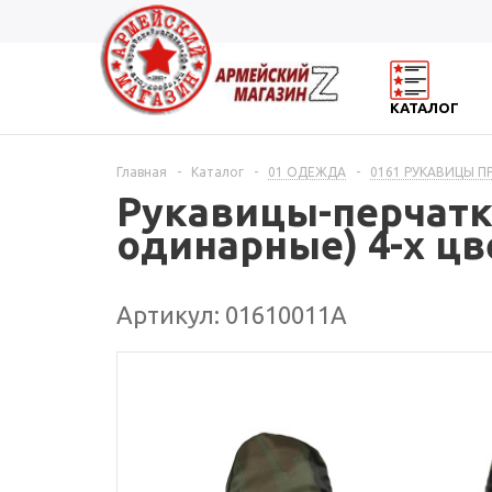
КАТАЛОГ
Главная
-
Каталог
-
01 ОДЕЖДА
-
0161 РУКАВИЦЫ П
Рукавицы-перчатк
одинарные) 4-х ц
Артикул: 01610011А