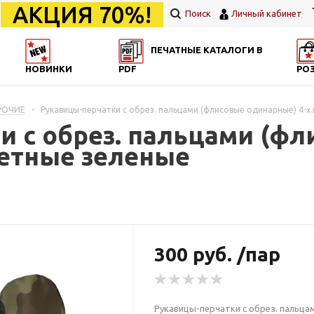
АКЦИЯ 70%!
Поиск
Личный кабинет
ПЕЧАТНЫЕ КАТАЛОГИ В
НОВИНКИ
PDF
РО
РОЧИЕ
-
Рукавицы-перчатки с обрез. пальцами (флисовые одинарные) 4-х
и с обрез. пальцами (ф
ветные зеленые
300 руб. /пар
Рукавицы-перчатки с обрез. пальца