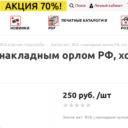
АКЦИЯ 70%!
Поиск
Личный кабинет
ПЕЧАТНЫЕ КАТАЛОГИ В
НОВИНКИ
PDF
РО
ФСБ и прочие спецслужбы
-
Значок мет. ФСБ с накладным орлом РФ, хол.
 накладным орлом РФ, хо
250 руб. /шт
Значок мет. ФСБ с накладным орлом 