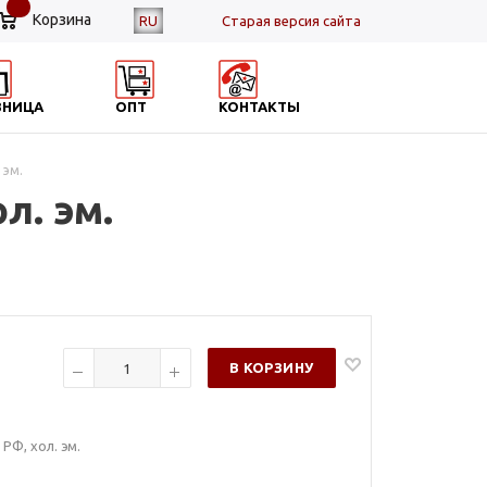
Корзина
RU
Cтарая версия сайта
ЗНИЦА
ОПТ
КОНТАКТЫ
 эм.
л. эм.
В КОРЗИНУ
РФ, хол. эм.