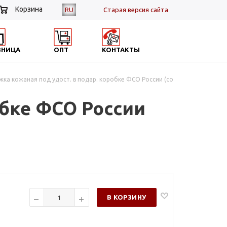
Корзина
RU
Cтарая версия сайта
ЗНИЦА
ОПТ
КОНТАКТЫ
ка кожаная под удост. в подар. коробке ФСО России (со
обке ФСО России
В КОРЗИНУ