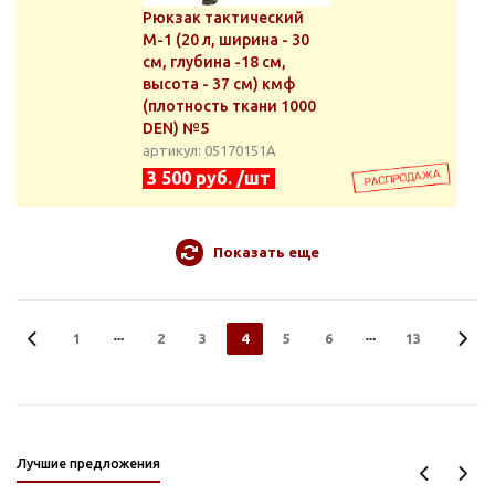
Рюкзак тактический
М-1 (20 л, ширина - 30
см, глубина -18 см,
высота - 37 см) кмф
(плотность ткани 1000
DEN) №5
артикул: 05170151А
3 500 руб. /шт
Показать еще
1
2
3
4
5
6
13
Лучшие предложения