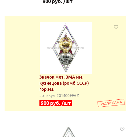
900 руб. /шт
Значок мет. ВМА им.
Кузнецова (ромб СССР)
гор.эм.
артикул: 20140099АZ
900 руб. /шт