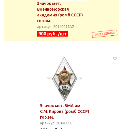
Значок мет.
Военноморская
академия (ромб СССР)
гор.эм.
артикул: 20140097АZ
900 руб. /шт
Значок мет. ВМА им.
С.М. Кирова (ромб СССР)
гор.эм.
артикул: 20140098