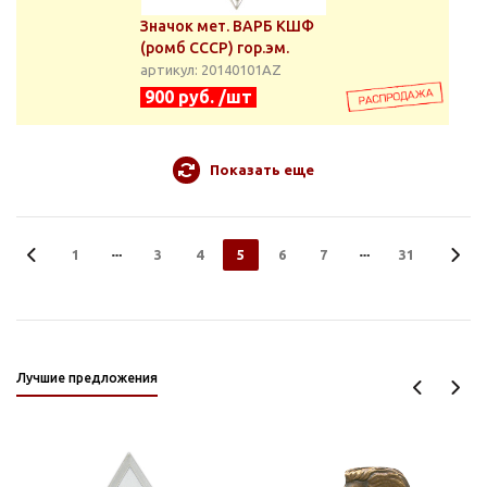
Значок мет. ВАРБ КШФ
(ромб СССР) гор.эм.
артикул: 20140101АZ
900 руб. /шт
Показать еще
1
3
4
5
6
7
31
Лучшие предложения