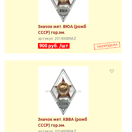
Значок мет. ВЮА (ромб
СССР) гор.эм.
артикул: 20140089АZ
900 руб. /шт
Значок мет. КВВА (ромб
СССР) гор.эм.
артикул: 20140090АZ