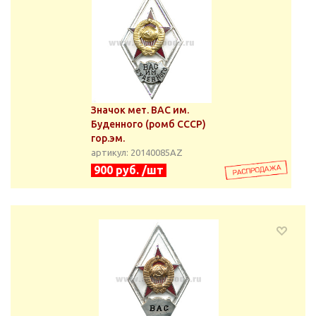
Значок мет. ВАС им.
Буденного (ромб СССР)
гор.эм.
артикул: 20140085АZ
900 руб. /шт