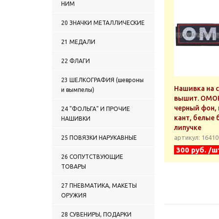
НИМ
ВЫШИТЫЕ ГРУППЫ КРОВИ
1619 НАШИВКИ НА ГРУДЬ
20 ЗНАЧКИ МЕТАЛЛИЧЕСКИЕ
ВЫШИТЫЕ ВС
1620 НАШИВКИ НА ГРУДЬ
21 МЕДАЛИ
ВЫШИТЫЕ ПС
1621 НАШИВКИ НА ГРУДЬ
22 ФЛАГИ
ВЫШИТЫЕ ВМФ
1622 НАШИВКИ НА ГРУДЬ
23 ШЕЛКОГРАФИЯ (шевроны
ВЫШИТЫЕ МВД
Нашивка на 
и вымпелы)
1623 НАШИВКИ НА ГРУДЬ
вышит. ОМОН
ВЫШИТЫЕ ВВ
черный фон,
24 "ФОЛЬГА" И ПРОЧИЕ
1624 НАШИВКИ НА ГРУДЬ
кант, белые 
ВЫШИТЫЕ МЮ
НАШИВКИ
липучке
1625 НАШИВКИ НА ГРУДЬ
ВЫШИТЫЕ МЧС
артикул: 1641
25 ПОВЯЗКИ НАРУКАВНЫЕ
1626 НАШИВКИ НА ГРУДЬ
300 руб. /ш
ВЫШИТЫЕ ОРГАНИЗАЦИИ,
26 СОПУТСТВУЮЩИЕ
СЛУЖБЫ, ВЕДОМСТВА И
ТОВАРЫ
ПРОЧИЕ
1627 НАШИВКИ НА ГРУДЬ
27 ПНЕВМАТИКА, МАКЕТЫ
ВЫШИТЫЕ КАЗАЧЕСТВО
ОРУЖИЯ
1628 НАШИВКИ НА ГРУДЬ
ВЫШИТЫЕ ОХРАНА
28 СУВЕНИРЫ, ПОДАРКИ
1629 НАШИВКИ НА ГРУДЬ