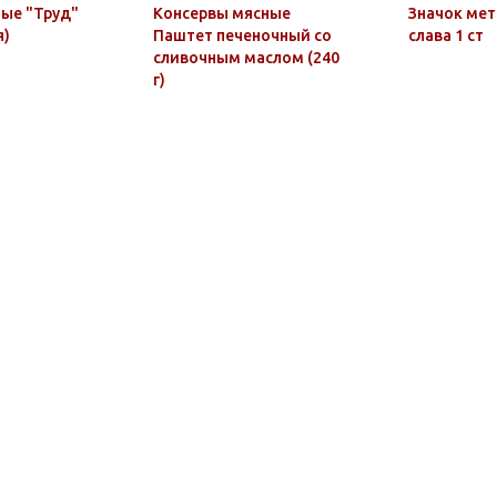
ые "Труд"
Консервы мясные
Значок мет
я)
Паштет печеночный со
слава 1 ст
сливочным маслом (240
г)