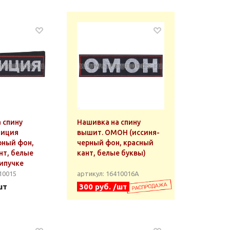
 спину
Нашивка на спину
лиция
вышит. ОМОН (иссиня-
рный фон,
черный фон, красный
нт, белые
кант, белые буквы)
липучке
10015
артикул: 16410016А
шт
300 руб. /шт