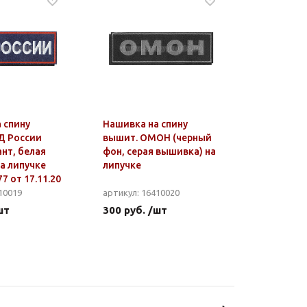
 спину
Нашивка на спину
Д России
вышит. ОМОН (черный
ант, белая
фон, серая вышивка) на
а липучке
липучке
7 от 17.11.20
10019
артикул: 16410020
шт
300 руб. /шт