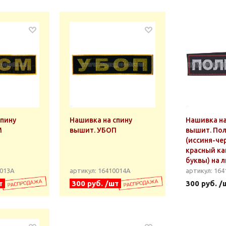
спину
Нашивка на спину
Нашивка на
М
вышит. УБОП
вышит. По
(иссиня-че
красный ка
буквы) на 
0013А
артикул: 16410014А
артикул: 164
т
300 руб. /шт
300 руб. /