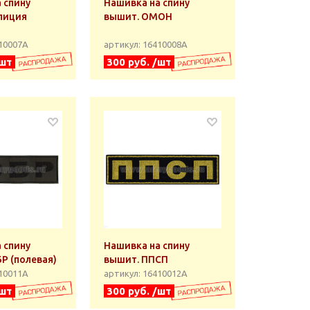
 спину
Нашивка на спину
лиция
вышит. ОМОН
410007А
артикул: 16410008А
/шт
300 руб. /шт
 спину
Нашивка на спину
Р (полевая)
вышит. ППСП
410011А
артикул: 16410012А
/шт
300 руб. /шт