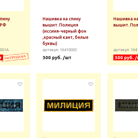
спину
Нашивка на спину
Нашивка на
 РФ
вышит. Полиция
вышит. По
(иссиня-черный фон
,красный кант, белые
буквы)
0001А
артикул: 16410002
артикул: 16
т
300 руб. /шт
300 руб. 