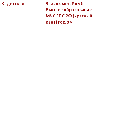
. Кадетская
Значок мет. Ромб
Лента к з
Высшее образование
За образ
МЧС ГПС РФ (красный
эксплуат
кант) гор. эм
автомоб
техники (