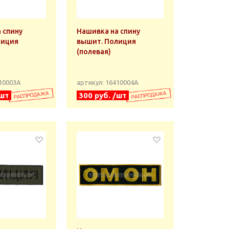
 спину
Нашивка на спину
лиция
вышит. Полиция
(полевая)
410003А
артикул: 16410004А
/шт
300 руб. /шт