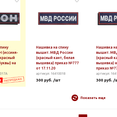
спину
Нашивка на спину
Нашивка на
 (иссиня-
вышит. МВД России
вышит. МВ
 красный
(красный кант, белая
(красный к
буквы) на
вышивка) приказ №777
вышивка) н
от 17.11.20
приказ №77
0017А
артикул: 16410018
артикул: 164
т
300 руб. /шт
300 руб. /
Показать еще