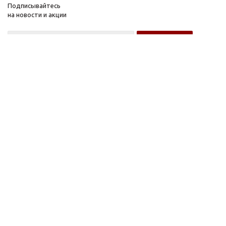
Подписывайтесь
на новости и акции
Оптовому покупателю
Розничному покупателю
Компания
Информация
О компании
FAQ
Новости
Условия оплаты