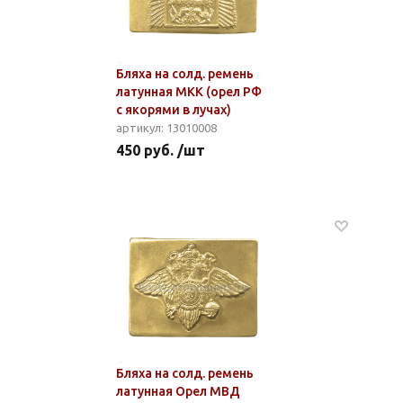
Бляха на солд. ремень
латунная МКК (орел РФ
с якорями в лучах)
артикул: 13010008
450 руб. /шт
Бляха на солд. ремень
латунная Орел МВД