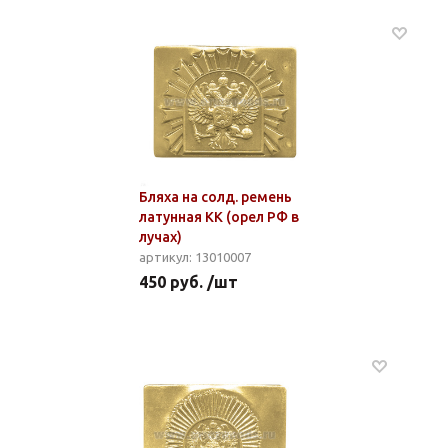
Бляха на солд. ремень
латунная КК (орел РФ в
лучах)
артикул: 13010007
450 руб. /шт