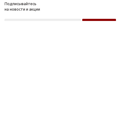
Подписывайтесь
на новости и акции
Оптовому покупателю
Розничному покупателю
Компания
Информация
О компании
FAQ