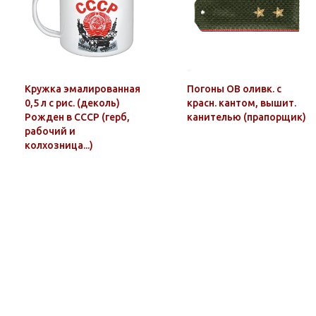
Кружка эмалированная
Погоны ОВ оливк. с
0,5 л с рис. (деколь)
красн. кантом, вышит.
Рожден в СССР (герб,
канителью (прапорщик)
рабочий и
колхозница...)